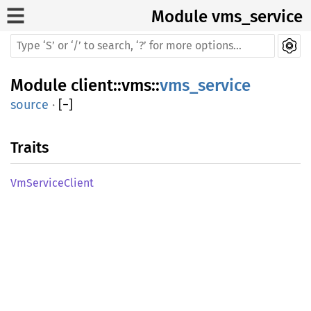
Module vms_service
Module
client
::
vms
::
vms_service
source
·
[
−
]
Traits
VmServiceClient